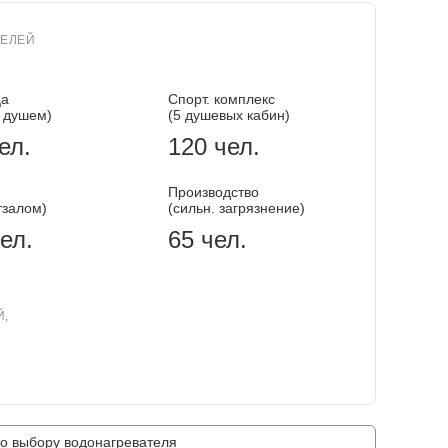
ТЕЛЕЙ
ца
Спорт. комплекс
 душем)
(5 душевых кабин)
ел.
120 чел.
Производство
тзалом)
(сильн. загрязнение)
ел.
65 чел.
Й,
о выбору водонагревателя