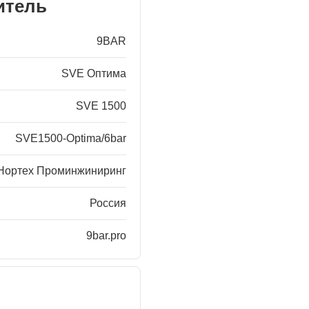
итель
9BAR
SVE Оптима
SVE 1500
SVE1500-Optima/6bar
Нортех Проминжиниринг
Россия
9bar.pro