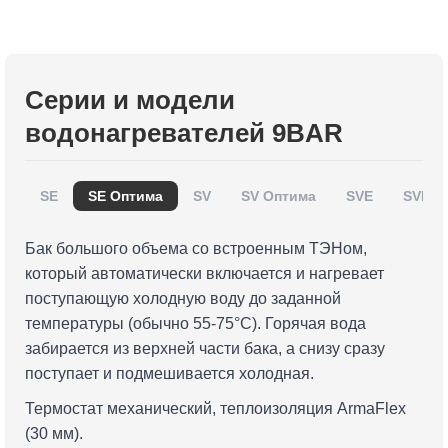
Серии и модели
водонагревателей 9BAR
SE
SE Оптима
SV
SV Оптима
SVE
SVE О
Бак большого объема со встроенным ТЭНом,
который автоматически включается и нагревает
поступающую холодную воду до заданной
температуры (обычно 55-75°C). Горячая вода
забирается из верхней части бака, а снизу сразу
поступает и подмешивается холодная.
Термостат механический, теплоизоляция ArmaFlex
(30 мм).