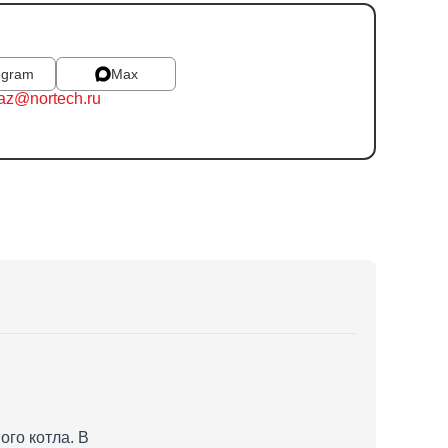
egram
Max
az@nortech.ru
го котла. В