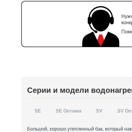
Нужн
конк
Помо
Серии и модели водонагр
SE
SE Оптима
SV
SV Оп
Большой, хорошо утепленный бак, который нак