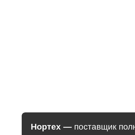
Нортех
—
поставщик пол