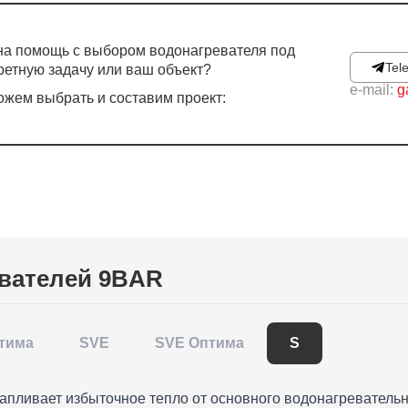
а помощь с выбором водонагревателя под
Tel
ретную задачу или ваш объект?
e-mail:
g
жем выбрать и составим проект:
евателей 9BAR
тима
SVE
SVE Оптима
S
апливает избыточное тепло от основного водонагревательно