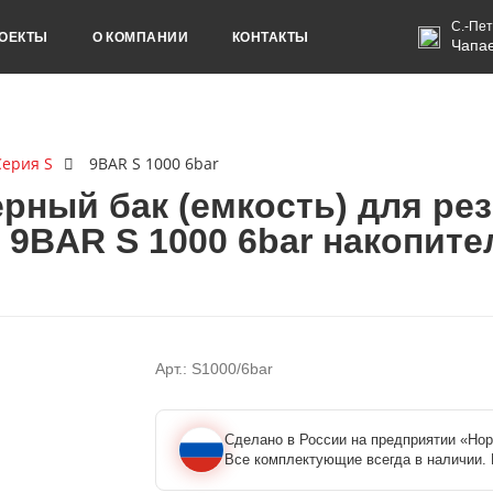
С.-Пет
ОЕКТЫ
О КОМПАНИИ
КОНТАКТЫ
Чапае
Серия S
9BAR S 1000 6bar
ный бак (емкость) для рез
 9BAR S 1000 6bar накопит
Арт.: S1000/6bar
Сделано в России на предприятии «Нор
Все комплектующие всегда в наличии. 