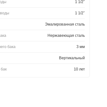
воды
1 1/2"
 воды
1 1/2"
Эмалированная сталь
бака
Нержавеющая сталь
его бака
3 мм
Вертикальный
 бак
10 лет