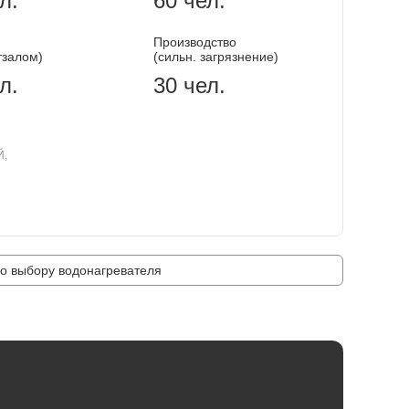
л.
60 чел.
Производство
тзалом)
(сильн. загрязнение)
л.
30 чел.
Й,
о выбору водонагревателя