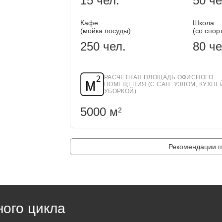
15 чел.
50 че
Кафе
Школа
(мойка посуды)
(со спор
250 чел.
80 че
РАСЧЕТНАЯ ПЛОЩАДЬ ОФИСНОГО
ПОМЕЩЕНИЯ (С САН. УЗЛОМ, КУХНЕ
УБОРКОЙ)
5000 м
2
Рекомендации п
ного цикла