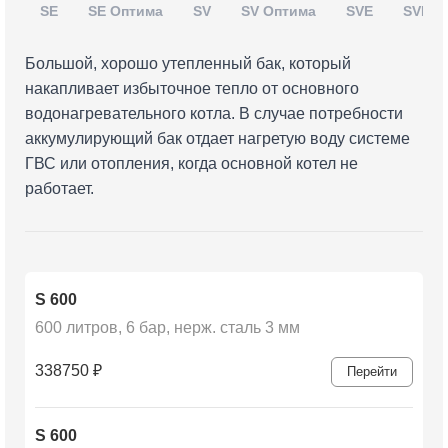
SE
SE Оптима
SV
SV Оптима
SVE
SVE О
Большой, хорошо утепленный бак, который
накапливает избыточное тепло от основного
водонагревательного котла. В случае потребности
аккумулирующий бак отдает нагретую воду системе
ГВС или отопления, когда основной котел не
работает.
S 600
600 литров, 6 бар, нерж. сталь 3 мм
338750
₽
Перейти
S 600