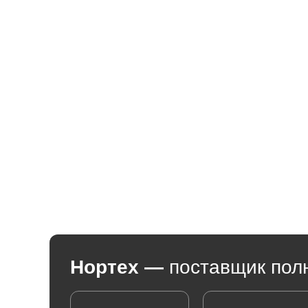
Нортех
—
поставщик пол