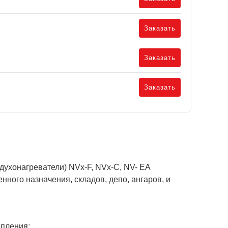
Заказать
Заказать
Заказать
ухонагреватели) NVx-F, NVx-C, NV- EA
ого назначения, складов, депо, ангаров, и
опления;