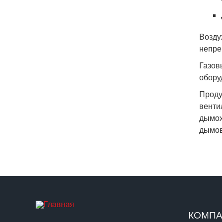
Возду
непре
Газов
обору
Проду
венти
дымох
дымов
КОМП