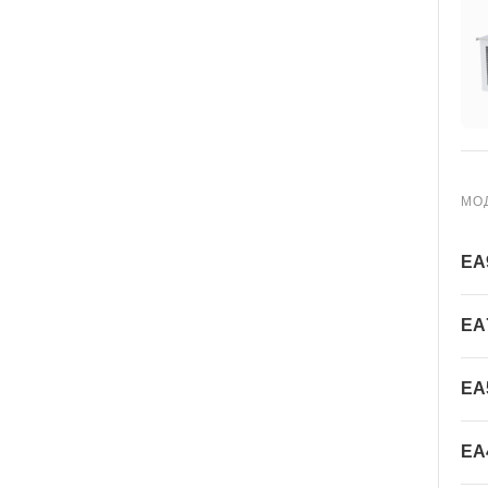
МО
EA
EA
EA
EA