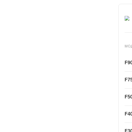
МО
F9
F7
F5
F4
F3