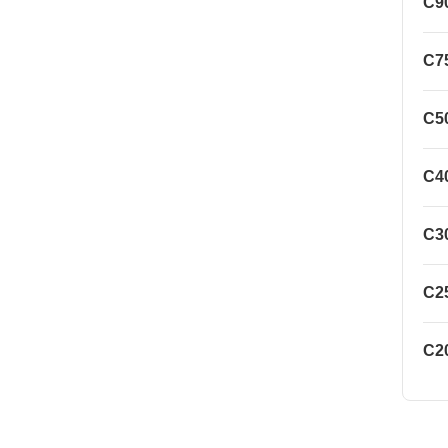
C9
C7
C5
C4
C3
C2
C2