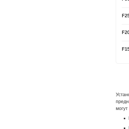
F2
F2
F1
Устан
предн
могут