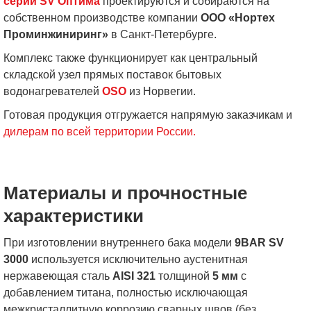
серии SV Оптима
проектируются и собираются на
собственном производстве компании
ООО «Нортех
Проминжиниринг»
в Санкт-Петербурге.
Комплекс также функционирует как центральный
складской узел прямых поставок бытовых
водонагревателей
OSO
из Норвегии.
Готовая продукция отгружается напрямую заказчикам и
дилерам по всей территории России.
Материалы и прочностные
характеристики
При изготовлении внутреннего бака модели
9BAR SV
3000
используется исключительно аустенитная
нержавеющая сталь
AISI 321
толщиной
5 мм
с
добавлением титана, полностью исключающая
межкристаллитную коррозию сварных швов (без