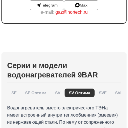
Telegram
Max
e-mail:
gaz@nortech.ru
Серии и модели
водонагревателей 9BAR
SE
SE Оптима
SV
SV Оптима
SVE
SVE О
Водонагреватель вместо электрического ТЭНа
имеет встроенный внутри теплообменник (змеевик)
из нержавеющей стали. По нему от сопряженного