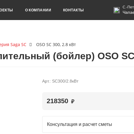
С.-Пет
ОЕКТЫ
О КОМПАНИИ
КОНТАКТЫ
Чапае
ерия Saga SC
OSO SC 300, 2.8 кВт
ительный (бойлер) OSO SC 3
Арт.: SC300/2.8кВт
218350
₽
Консультация и расчет сметы